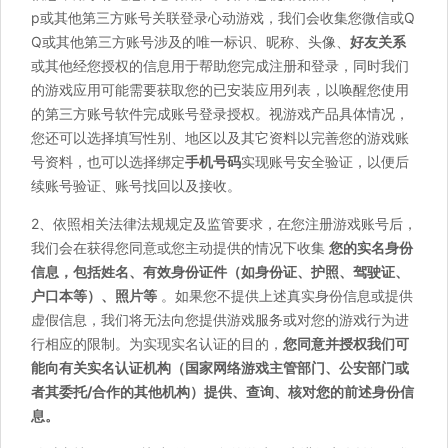
p或其他第三方账号关联登录心动游戏，我们会收集您微信或Q
Q或其他第三方账号涉及的唯一标识、昵称、头像、
好友关系
或其他经您授权的信息用于帮助您完成注册和登录，同时我们
的游戏应用可能需要获取您的已安装应用列表，以唤醒您使用
的第三方账号软件完成账号登录授权。视游戏产品具体情况，
您还可以选择填写性别、地区以及其它资料以完善您的游戏账
号资料，也可以选择绑定
手机号码
实现账号安全验证，以便后
续账号验证、账号找回以及接收。
2、依照相关法律法规规定及监管要求，在您注册游戏账号后，
我们会在获得您同意或您主动提供的情况下收集
您的实名身份
信息，包括姓名、有效身份证件（如身份证、护照、驾驶证、
户口本等）、照片等
。如果您不提供上述真实身份信息或提供
虚假信息，我们将无法向您提供游戏服务或对您的游戏行为进
行相应的限制。为实现实名认证的目的，
您同意并授权我们可
能向有关实名认证机构（国家网络游戏主管部门、公安部门或
者其委托/合作的其他机构）提供、查询、核对您的前述身份信
息。