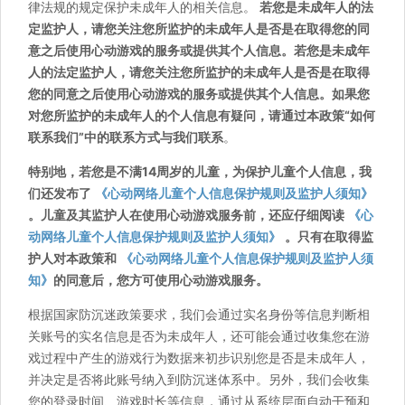
律法规的规定保护未成年人的相关信息。
若您是未成年人的法
定监护人，请您关注您所监护的未成年人是否是在取得您的同
意之后使用心动游戏的服务或提供其个人信息。若您是未成年
人的法定监护人，请您关注您所监护的未成年人是否是在取得
您的同意之后使用心动游戏的服务或提供其个人信息。如果您
对您所监护的未成年人的个人信息有疑问，请通过本政策“如何
联系我们”中的联系方式与我们联系
。
特别地，若您是不满14周岁的儿童，为保护儿童个人信息，我
们还发布了
《心动网络儿童个人信息保护规则及监护人须知》
。儿童及其监护人在使用心动游戏服务前，还应仔细阅读
《心
动网络儿童个人信息保护规则及监护人须知》
。只有在取得监
护人对本政策和
《心动网络儿童个人信息保护规则及监护人须
知》
的同意后，您方可使用心动游戏服务。
根据国家防沉迷政策要求，我们会通过实名身份等信息判断相
关账号的实名信息是否为未成年人，还可能会通过收集您在游
戏过程中产生的游戏行为数据来初步识别您是否是未成年人，
并决定是否将此账号纳入到防沉迷体系中。另外，我们会收集
您的登录时间、游戏时长等信息，通过从系统层面自动干预和