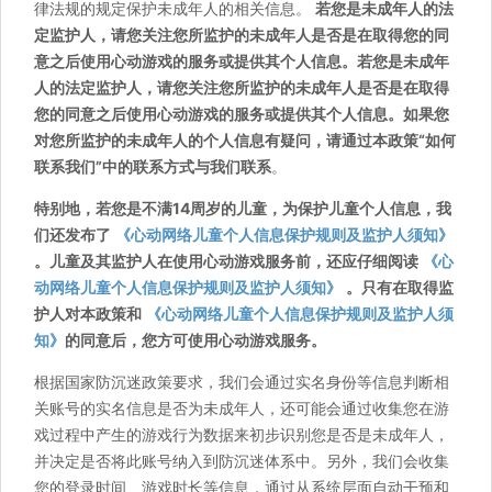
律法规的规定保护未成年人的相关信息。
若您是未成年人的法
定监护人，请您关注您所监护的未成年人是否是在取得您的同
意之后使用心动游戏的服务或提供其个人信息。若您是未成年
人的法定监护人，请您关注您所监护的未成年人是否是在取得
您的同意之后使用心动游戏的服务或提供其个人信息。如果您
对您所监护的未成年人的个人信息有疑问，请通过本政策“如何
联系我们”中的联系方式与我们联系
。
特别地，若您是不满14周岁的儿童，为保护儿童个人信息，我
们还发布了
《心动网络儿童个人信息保护规则及监护人须知》
。儿童及其监护人在使用心动游戏服务前，还应仔细阅读
《心
动网络儿童个人信息保护规则及监护人须知》
。只有在取得监
护人对本政策和
《心动网络儿童个人信息保护规则及监护人须
知》
的同意后，您方可使用心动游戏服务。
根据国家防沉迷政策要求，我们会通过实名身份等信息判断相
关账号的实名信息是否为未成年人，还可能会通过收集您在游
戏过程中产生的游戏行为数据来初步识别您是否是未成年人，
并决定是否将此账号纳入到防沉迷体系中。另外，我们会收集
您的登录时间、游戏时长等信息，通过从系统层面自动干预和