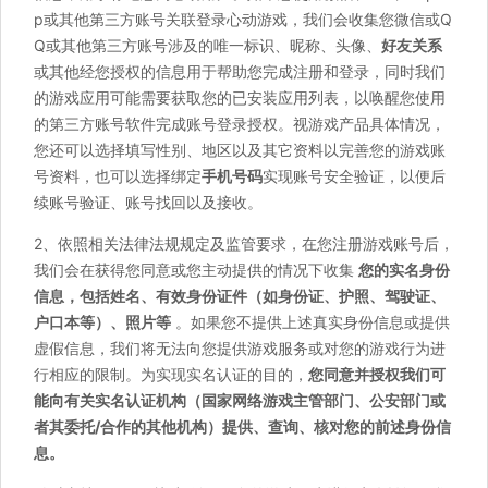
p或其他第三方账号关联登录心动游戏，我们会收集您微信或Q
Q或其他第三方账号涉及的唯一标识、昵称、头像、
好友关系
或其他经您授权的信息用于帮助您完成注册和登录，同时我们
的游戏应用可能需要获取您的已安装应用列表，以唤醒您使用
的第三方账号软件完成账号登录授权。视游戏产品具体情况，
您还可以选择填写性别、地区以及其它资料以完善您的游戏账
号资料，也可以选择绑定
手机号码
实现账号安全验证，以便后
续账号验证、账号找回以及接收。
2、依照相关法律法规规定及监管要求，在您注册游戏账号后，
我们会在获得您同意或您主动提供的情况下收集
您的实名身份
信息，包括姓名、有效身份证件（如身份证、护照、驾驶证、
户口本等）、照片等
。如果您不提供上述真实身份信息或提供
虚假信息，我们将无法向您提供游戏服务或对您的游戏行为进
行相应的限制。为实现实名认证的目的，
您同意并授权我们可
能向有关实名认证机构（国家网络游戏主管部门、公安部门或
者其委托/合作的其他机构）提供、查询、核对您的前述身份信
息。